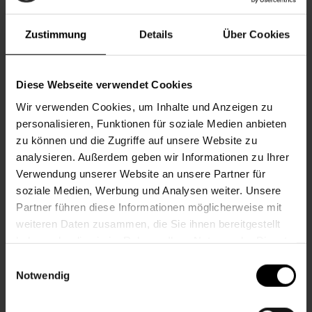
Zustimmung
Details
Über Cookies
Diese Webseite verwendet Cookies
Reha-Zentrum HESS Bietigheim-Bissingen
Wir verwenden Cookies, um Inhalte und Anzeigen zu
personalisieren, Funktionen für soziale Medien anbieten
Steinheimer Str. 7
zu können und die Zugriffe auf unsere Website zu
74321 Bietigheim-Bissingen
analysieren. Außerdem geben wir Informationen zu Ihrer
Telefon:
07142 / 9103-0
Verwendung unserer Website an unsere Partner für
soziale Medien, Werbung und Analysen weiter. Unsere
Telefax: 07142 / 9103-19
Partner führen diese Informationen möglicherweise mit
Mail:
info@reha-hess.de
weiteren Daten zusammen, die Sie ihnen bereitgestellt
haben oder die sie im Rahmen Ihrer Nutzung der Dienste
gesammelt haben. Sie geben Einwilligung zu unseren
Einwilligungsauswahl
Cookies, wenn Sie unsere Webseite weiterhin nutzen.
Notwendig
Reha-Zentrum HESS Niederlassung Bissingen