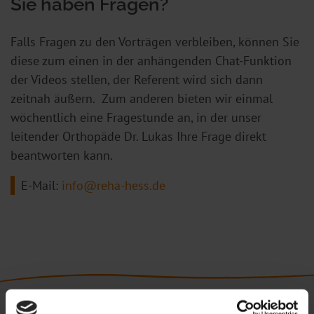
Sie haben Fragen?
Falls Fragen zu den Vorträgen verbleiben, können Sie
diese zum einen in der anhängenden Chat-Funktion
der Videos stellen, der Referent wird sich dann
zeitnah äußern. Zum anderen bieten wir einmal
wöchentlich eine Fragestunde an, in der unser
leitender Orthopäde Dr. Lukas Ihre Frage direkt
beantworten kann.
E-Mail:
info@reha-hess.de