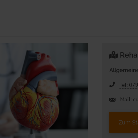
Reha
Allgemeine
Tel:
079
Mail:
c
Zum St