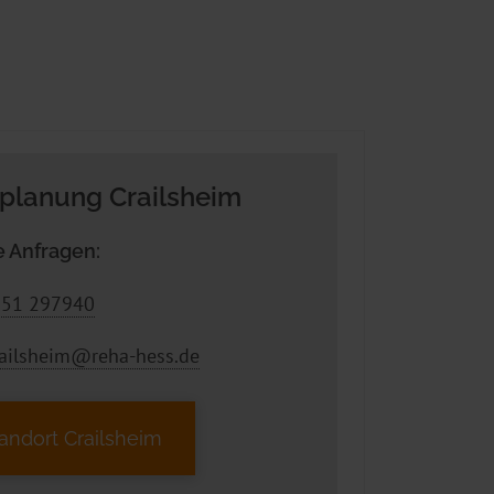
planung Crailsheim
 Anfragen:
51 297940
railsheim@reha-hess.de
andort Crailsheim